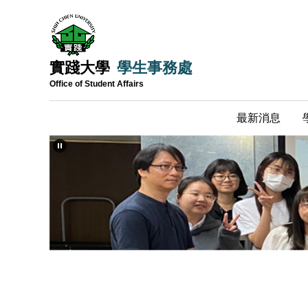
跳
到
主
要
實踐大學
學生事務處
內
Office of Student Affairs
容
區
最新消息