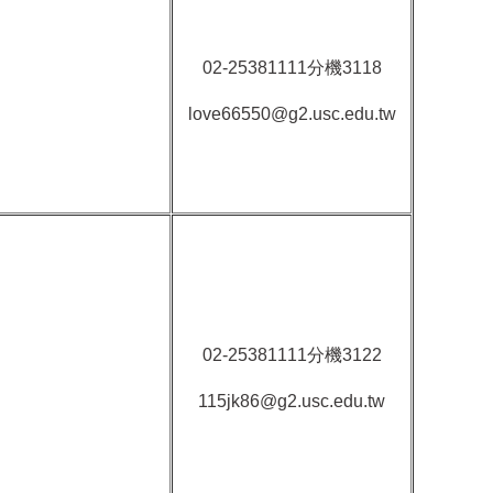
02-25381111
分機
3118
love66550@g2.usc.edu.tw
02-25381111
分機
3122
115jk86@g2.usc.edu.tw