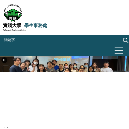
跳
到
主
要
實踐大學
學生事務處
Office of Student Affairs
內
容
區
:::